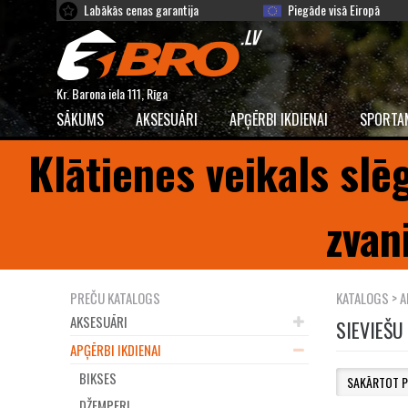
Labākās cenas garantija
Piegāde visā Eiropā
Kr. Barona iela 111, Rīga
SĀKUMS
AKSESUĀRI
APĢĒRBI IKDIENAI
SPORTA
Klātienes veikals slē
zvan
PREČU KATALOGS
KATALOGS
>
A
AKSESUĀRI
SIEVIEŠU
APĢĒRBI IKDIENAI
BIKSES
DŽEMPERI