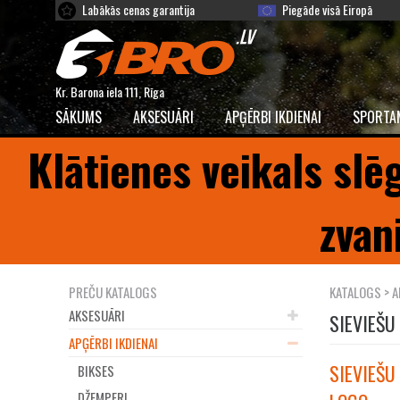
Labākās cenas garantija
Piegāde visā Eiropā
Kr. Barona iela 111, Rīga
SĀKUMS
AKSESUĀRI
APĢĒRBI IKDIENAI
SPORTA
Klātienes veikals slē
zvan
PREČU KATALOGS
KATALOGS
>
A
AKSESUĀRI
SIEVIEŠU
APĢĒRBI IKDIENAI
SIEVIEŠU
BIKSES
DŽEMPERI