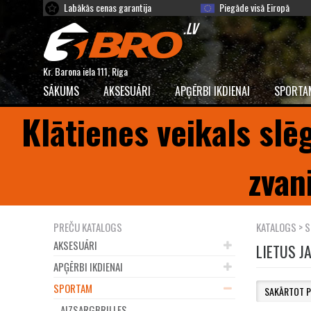
Labākās cenas garantija
Piegāde visā Eiropā
Kr. Barona iela 111, Rīga
SĀKUMS
AKSESUĀRI
APĢĒRBI IKDIENAI
SPORTA
Klātienes veikals slē
zvan
PREČU KATALOGS
KATALOGS
>
S
AKSESUĀRI
LIETUS J
APĢĒRBI IKDIENAI
SPORTAM
AIZSARGBRILLES