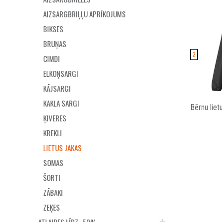
AIZSARGBRIĻĻU APRĪKOJUMS
BIKSES
BRUŅAS
2
CIMDI
ELKOŅSARGI
KĀJSARGI
KAKLA SARGI
Bērnu liet
ĶIVERES
KREKLI
LIETUS JAKAS
SOMAS
ŠORTI
ZĀBAKI
ZEĶES
ATLAIDES LĪDZ -50%