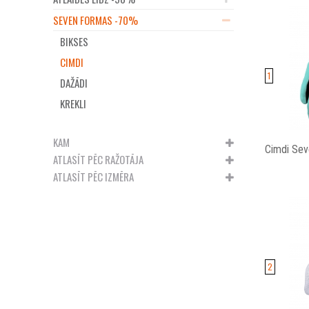
SEVEN FORMAS -70%
BIKSES
CIMDI
1
DAŽĀDI
KREKLI
KAM
Cimdi Seve
ATLASĪT PĒC RAŽOTĀJA
ATLASĪT PĒC IZMĒRA
2