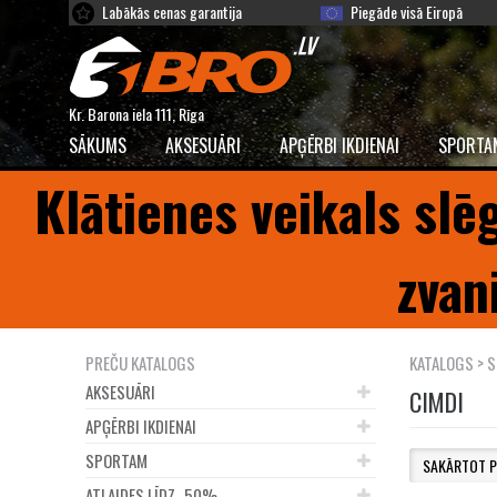
Labākās cenas garantija
Piegāde visā Eiropā
Kr. Barona iela 111, Rīga
SĀKUMS
AKSESUĀRI
APĢĒRBI IKDIENAI
SPORTA
Klātienes veikals slē
zvan
PREČU KATALOGS
KATALOGS
>
S
AKSESUĀRI
CIMDI
APĢĒRBI IKDIENAI
SPORTAM
ATLAIDES LĪDZ -50%