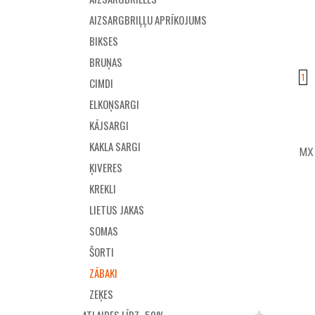
AIZSARGBRIĻĻU APRĪKOJUMS
BIKSES
BRUŅAS
1
CIMDI
ELKOŅSARGI
KĀJSARGI
KAKLA SARGI
MX 
ĶIVERES
KREKLI
LIETUS JAKAS
SOMAS
ŠORTI
ZĀBAKI
ZEĶES
ATLAIDES LĪDZ -50%