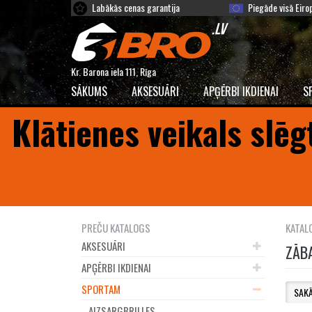
Labākās cenas garantija
Piegāde visā Eiro
Kr. Barona iela 111, Rīga
SĀKUMS
AKSESUĀRI
APĢĒRBI IKDIENAI
S
Klātienes veikals slēg
PREČU KATALOGS
KATAL
AKSESUĀRI
ZĀB
APĢĒRBI IKDIENAI
SPORTAM
AIZSARGBRILLES