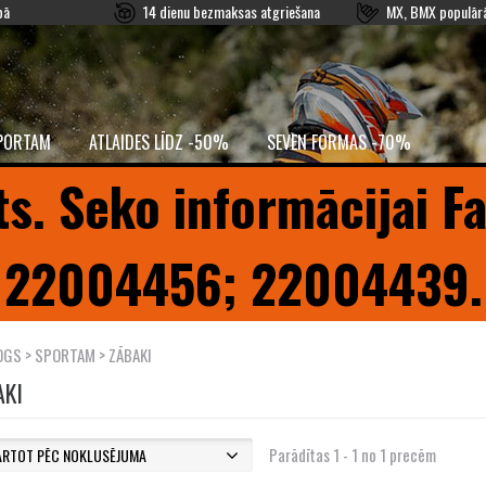
pā
14 dienu bezmaksas atgriešana
MX, BMX populārā
PORTAM
ATLAIDES LĪDZ -50%
SEVEN FORMAS -70%
ts. Seko informācijai F
22004456; 22004439.
OGS
>
SPORTAM
> ZĀBAKI
AKI
Parādītas 1 - 1 no 1 precēm