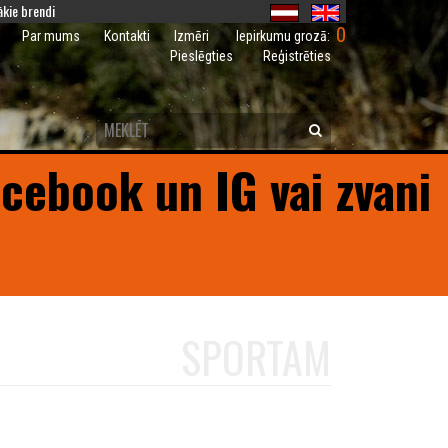
kie brendi
0
Iepirkumu grozā:
Par mums
Kontakti
Izmēri
Pieslēgties
Reģistrēties
acebook un IG vai zvani
SPORTAM