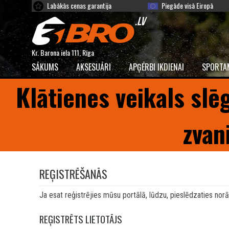
Labākās cenas garantija
Piegāde visā Eiropā
Kr. Barona iela 111, Rīga
SĀKUMS
AKSESUĀRI
APĢĒRBI IKDIENAI
SPORTA
Klātienes veikals slē
zvan
REĢISTRĒŠANĀS
Ja esat reģistrējies mūsu portālā, lūdzu, pieslēdzaties norād
REĢISTRĒTS LIETOTĀJS