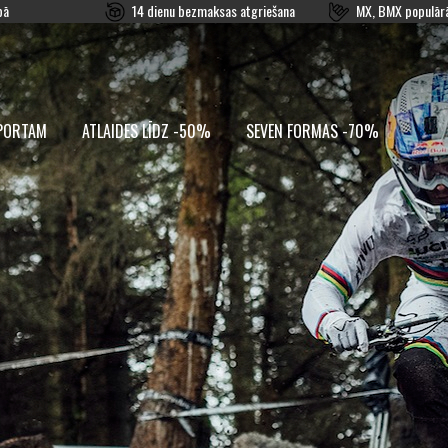
pā
14 dienu bezmaksas atgriešana
MX, BMX populārā
PORTAM
ATLAIDES LĪDZ -50%
SEVEN FORMAS -70%