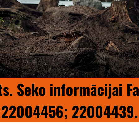
ts. Seko informācijai F
22004456; 22004439.