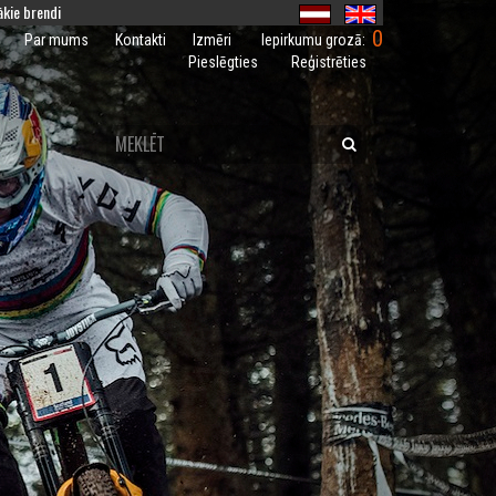
kie brendi
0
Iepirkumu grozā:
Par mums
Kontakti
Izmēri
Pieslēgties
Reģistrēties