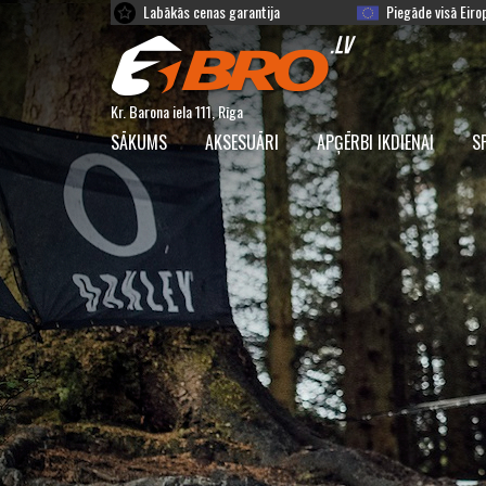
Labākās cenas garantija
Piegāde visā Eiro
Kr. Barona iela 111, Rīga
SĀKUMS
AKSESUĀRI
APĢĒRBI IKDIENAI
S