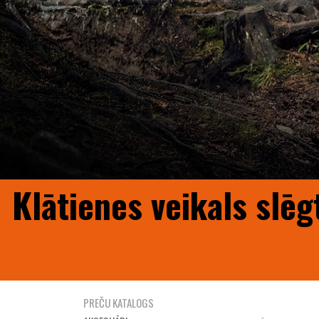
Klātienes veikals slēg
PREČU KATALOGS