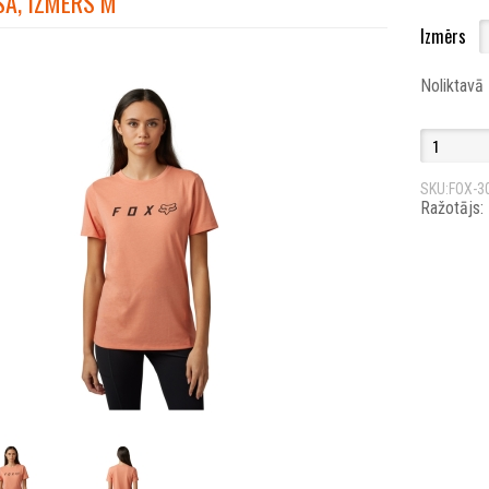
SĀ, IZMĒRS M
Izmērs
Noliktavā
SKU:FOX-3
Ražotājs: