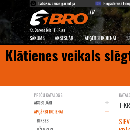
Labākās cenas garantija
Piegāde visā Eiro
Kr. Barona iela 111, Rīga
SĀKUMS
AKSESUĀRI
APĢĒRBI IKDIENAI
S
Klātienes veikals slēg
PREČU KATALOGS
KATAL
AKSESUĀRI
T-KR
APĢĒRBI IKDIENAI
SIEV
BIKSES
DŽEMPERI