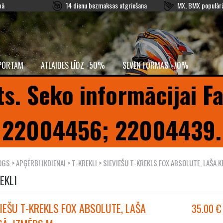
pā
14 dienu bezmaksas atgriešana
MX, BMX populārā
PORTAM
ATLAIDES LĪDZ -50%
SEVEN FORMAS -70%
ts. Seko informācijai F
22004456; 22004439.
OGS
>
APĢĒRBI IKDIENAI
>
T-KREKLI
> SIEVIEŠU T-KREKLS FOX ABSOLUTE, LAŠA 
EKLI
IEŠU T-KREKLS FOX ABSOLUTE, LAŠA
35.00