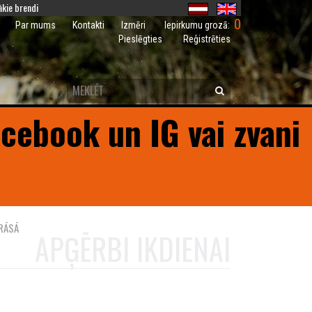
kie brendi
0
Iepirkumu grozā:
Par mums
Kontakti
Izmēri
Pieslēgties
Reģistrēties
acebook un IG vai zvani
KRĀSĀ
APĢĒRBI IKDIENAI