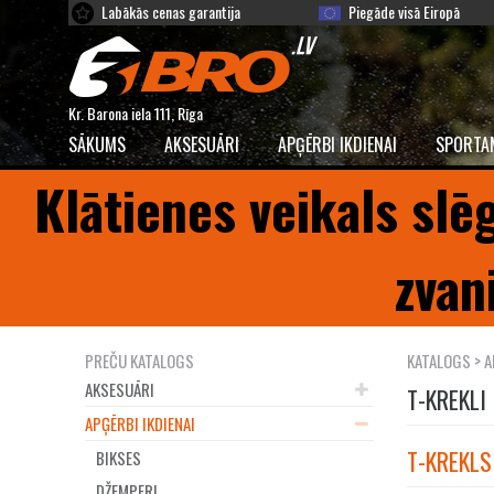
Labākās cenas garantija
Piegāde visā Eiropā
Kr. Barona iela 111, Rīga
SĀKUMS
AKSESUĀRI
APĢĒRBI IKDIENAI
SPORTA
Klātienes veikals slē
zvan
PREČU KATALOGS
KATALOGS
>
A
AKSESUĀRI
T-KREKLI
APĢĒRBI IKDIENAI
T-KREKLS
BIKSES
DŽEMPERI