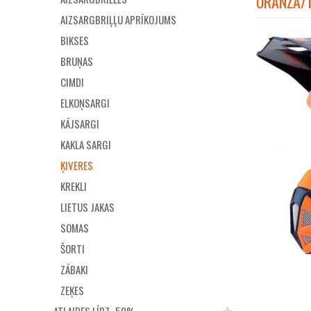
ORANŽA/T
AIZSARGBRIĻĻU APRĪKOJUMS
BIKSES
BRUŅAS
CIMDI
ELKOŅSARGI
KĀJSARGI
KAKLA SARGI
ĶIVERES
KREKLI
LIETUS JAKAS
SOMAS
ŠORTI
ZĀBAKI
ZEĶES
ATLAIDES LĪDZ -50%