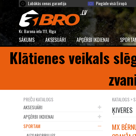
Labākās cenas garantija
Piegāde visā Eiropā
Kr. Barona iela 111, Rīga
SĀKUMS
AKSESUĀRI
APĢĒRBI IKDIENAI
SPORTA
Klātienes veikals slē
zvan
PREČU KATALOGS
KATALOGS
>
S
AKSESUĀRI
ĶIVERES
APĢĒRBI IKDIENAI
MX BĒRNU
SPORTAM
AIZSARGBRILLES