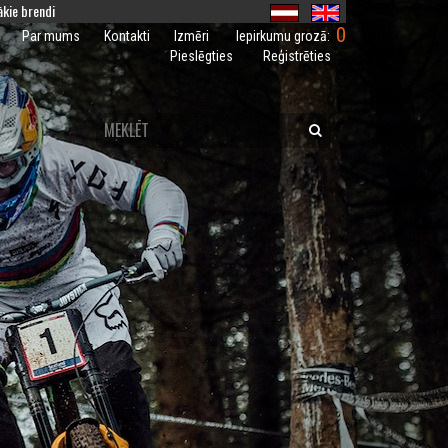
kie brendi
0
Iepirkumu grozā:
Par mums
Kontakti
Izmēri
Pieslēgties
Reģistrēties