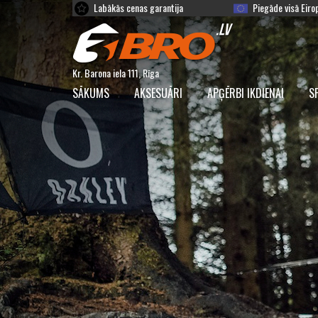
Labākās cenas garantija
Piegāde visā Eiro
Kr. Barona iela 111, Rīga
SĀKUMS
AKSESUĀRI
APĢĒRBI IKDIENAI
S