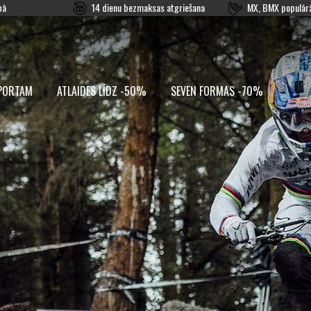
pā
14 dienu bezmaksas atgriešana
MX, BMX populārā
PORTAM
ATLAIDES LĪDZ -50%
SEVEN FORMAS -70%