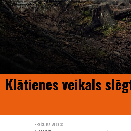
Klātienes veikals slēg
PREČU KATALOGS