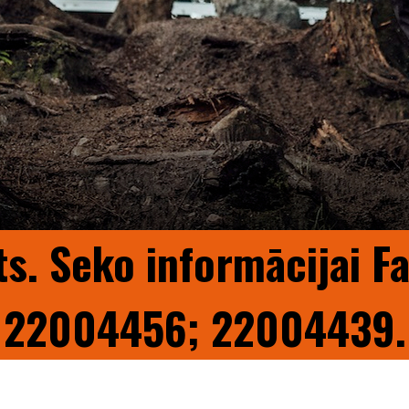
ts. Seko informācijai F
22004456; 22004439.