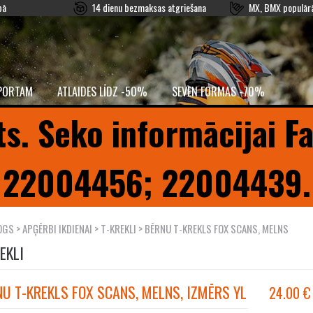
pā
14 dienu bezmaksas atgriešana
MX, BMX populārā
PORTAM
ATLAIDES LĪDZ -50%
SEVEN FORMAS -70%
ts. Seko informācijai F
22004456; 22004439.
OGS
>
APĢĒRBI IKDIENAI
>
T-KREKLI
> BĒRNU T-KREKLS FOX SCANS, MELNS
EKLI
U T-KREKLS FOX SCANS, MELNS, IZMĒRS YL
24.00