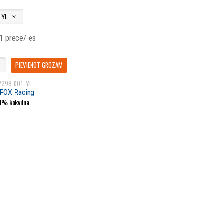
 1 prece/-es
PIEVIENOT GROZAM
2298-001-YL
FOX Racing
0% kokvilna