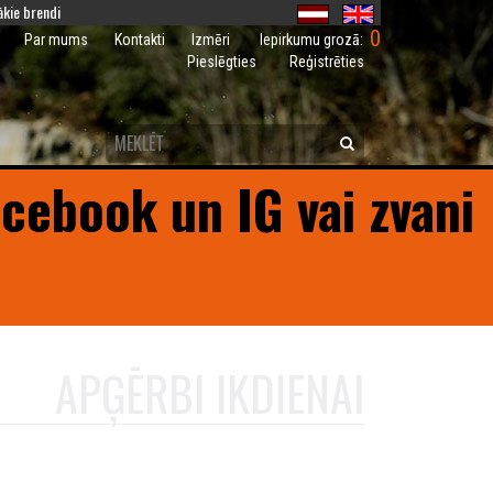
kie brendi
0
Iepirkumu grozā:
Par mums
Kontakti
Izmēri
Pieslēgties
Reģistrēties
acebook un IG vai zvani
APĢĒRBI IKDIENAI