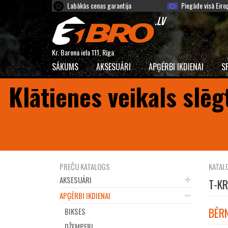
Labākās cenas garantija
Piegāde visā Eiro
Kr. Barona iela 111, Rīga
SĀKUMS
AKSESUĀRI
APĢĒRBI IKDIENAI
S
Klātienes veikals slēg
PREČU KATALOGS
KATAL
AKSESUĀRI
T-KR
APĢĒRBI IKDIENAI
BĒRN
BIKSES
DŽEMPERI