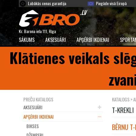
Labākās cenas garantija
Piegāde visā Eiropā
Kr. Barona iela 111, Rīga
SĀKUMS
AKSESUĀRI
APĢĒRBI IKDIENAI
SPORTA
Klātienes veikals slē
zvan
PREČU KATALOGS
KATALOGS
>
A
AKSESUĀRI
T-KREKLI
APĢĒRBI IKDIENAI
BĒRNU T-
BIKSES
DŽEMPERI