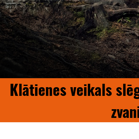
Klātienes veikals slē
zvan