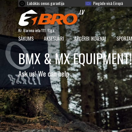
Labākās cenas garantija
Piegāde visā Eiropā
Kr. Barona iela 111, Rīga
SĀKUMS
AKSESUĀRI
APĢĒRBI IKDIENAI
SPORTA
BMX & MX EQUIPMENT!
Ask us! We can help